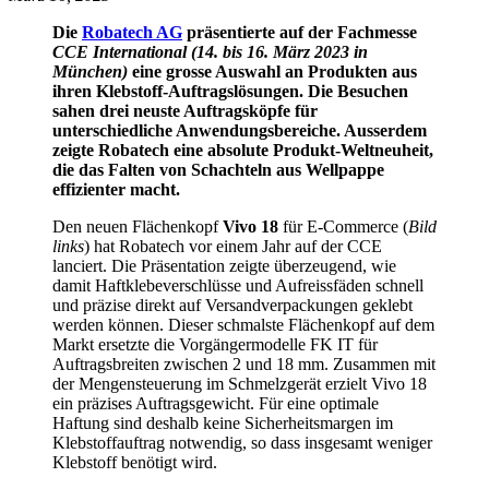
Die
Robatech AG
präsentierte auf der Fachmesse
CCE International (14. bis 16. März 2023 in
München)
eine grosse Auswahl an Produkten aus
ihren Klebstoff-Auftragslösungen. Die Besuchen
sahen drei neuste Auftragsköpfe für
unterschiedliche Anwendungsbereiche. Ausserdem
zeigte Robatech eine absolute Produkt-Weltneuheit,
die das Falten von Schachteln aus Wellpappe
effizienter macht.
Den neuen Flächenkopf
Vivo 18
für E-Commerce (
Bild
links
) hat Robatech vor einem Jahr auf der CCE
lanciert. Die Präsentation zeigte überzeugend, wie
damit Haftklebeverschlüsse und Aufreissfäden schnell
und präzise direkt auf Versandverpackungen geklebt
werden können. Dieser schmalste Flächenkopf auf dem
Markt ersetzte die Vorgängermodelle FK IT für
Auftragsbreiten zwischen 2 und 18 mm. Zusammen mit
der Mengensteuerung im Schmelzgerät erzielt Vivo 18
ein präzises Auftragsgewicht. Für eine optimale
Haftung sind deshalb keine Sicherheitsmargen im
Klebstoffauftrag notwendig, so dass insgesamt weniger
Klebstoff benötigt wird.