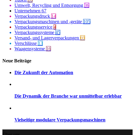
Umwelt, Recycling und Entsorgung
36
Unternehmen
67
Verpackungsdruck
14
Verpackungsmaschinen und -geräte
105
Verpackungsservice
4
Verpackungssysteme
45
Versand- und Lagerverpackungen
69
Verschlüsse
13
Waagensysteme
16
Neue Beiträge
Die Zukunft der Automation
Die Dynamik der Branche war unmittelbar erlebbar
Vielseitige modulare Verpackungsmaschinen
Über uns