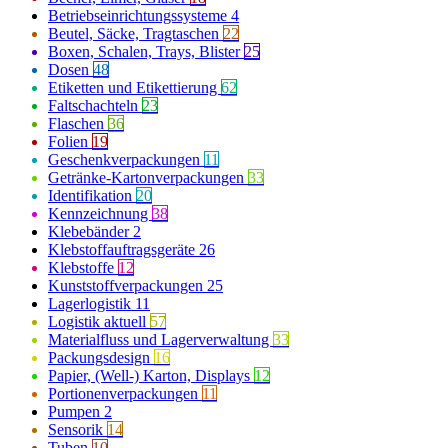
Betriebseinrichtungssysteme
4
Beutel, Säcke, Tragtaschen
22
Boxen, Schalen, Trays, Blister
25
Dosen
48
Etiketten und Etikettierung
62
Faltschachteln
23
Flaschen
36
Folien
19
Geschenkverpackungen
11
Getränke-Kartonverpackungen
33
Identifikation
20
Kennzeichnung
38
Klebebänder
2
Klebstoffauftragsgeräte
26
Klebstoffe
12
Kunststoffverpackungen
25
Lagerlogistik
11
Logistik aktuell
57
Materialfluss und Lagerverwaltung
33
Packungsdesign
16
Papier, (Well-) Karton, Displays
12
Portionenverpackungen
11
Pumpen
2
Sensorik
14
Tuben
10