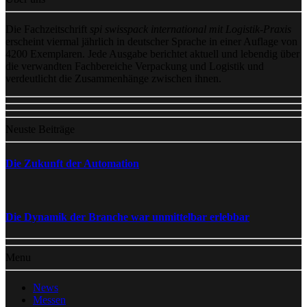
Die Fachzeitschrift
spi swisspack international mit Logistik-Praxis
erscheint viermal jährlich in deutscher Sprache in einer Auflage von
4200 Exemplaren. Jede Ausgabe berichtet aktuell und lebendig über
die verwandten Fachbereiche Verpackung und Logistik und
verdeutlicht die Zusammenhänge zwischen ihnen.
Neuste Beiträge
Die Zukunft der Automation
Die Dynamik der Branche war unmittelbar erlebbar
Menu
News
Messen