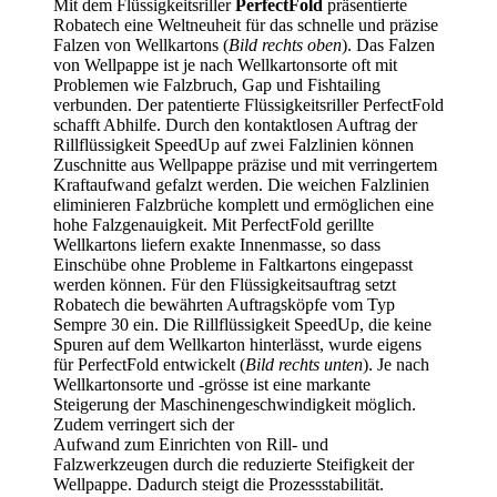
Mit dem Flüssigkeitsriller
PerfectFold
präsentierte
Robatech eine Weltneuheit für das schnelle und präzise
Falzen von Wellkartons (
Bild rechts oben
). Das Falzen
von Wellpappe ist je nach Wellkartonsorte oft mit
Problemen wie Falzbruch, Gap und Fishtailing
verbunden. Der patentierte Flüssigkeitsriller PerfectFold
schafft Abhilfe. Durch den kontaktlosen Auftrag der
Rillflüssigkeit SpeedUp auf zwei Falzlinien können
Zuschnitte aus Wellpappe präzise und mit verringertem
Kraftaufwand gefalzt werden. Die weichen Falzlinien
eliminieren Falzbrüche komplett und ermöglichen eine
hohe Falzgenauigkeit.
Mit PerfectFold gerillte
Wellkartons liefern exakte Innenmasse, so dass
Einschübe ohne Probleme in Faltkartons eingepasst
werden können. Für den Flüssigkeitsauftrag setzt
Robatech die bewährten Auftragsköpfe vom Typ
Sempre 30 ein. Die Rillflüssigkeit SpeedUp, die keine
Spuren auf dem Wellkarton hinterlässt, wurde eigens
für PerfectFold entwickelt (
Bild rechts unten
). Je nach
Wellkartonsorte und -grösse ist eine markante
Steigerung der Maschinengeschwindigkeit möglich.
Zudem verringert sich der
Aufwand zum Einrichten von Rill- und
Falzwerkzeugen durch die reduzierte Steifigkeit der
Wellpappe. Dadurch steigt die Prozessstabilität.