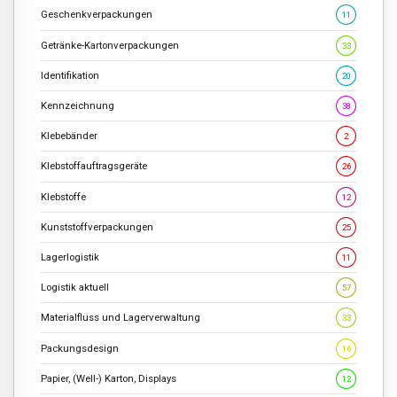
Geschenkverpackungen
11
Getränke-Kartonverpackungen
33
Identifikation
20
Kennzeichnung
38
Klebebänder
2
Klebstoffauftragsgeräte
26
Klebstoffe
12
Kunststoffverpackungen
25
Lagerlogistik
11
Logistik aktuell
57
Materialfluss und Lagerverwaltung
33
Packungsdesign
16
Papier, (Well-) Karton, Displays
12