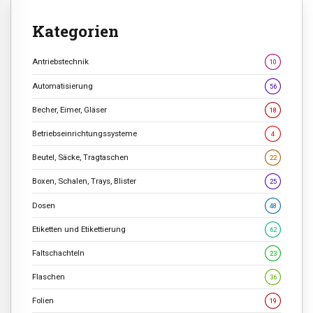
Kategorien
Antriebstechnik
10
Automatisierung
56
Becher, Eimer, Gläser
18
Betriebseinrichtungssysteme
4
Beutel, Säcke, Tragtaschen
22
Boxen, Schalen, Trays, Blister
25
Dosen
48
Etiketten und Etikettierung
62
Faltschachteln
23
Flaschen
36
Folien
19