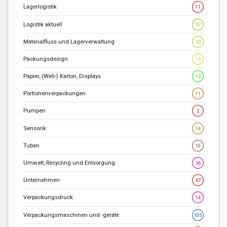
Lagerlogistik
11
Logistik aktuell
57
Materialfluss und Lagerverwaltung
33
Packungsdesign
16
Papier, (Well-) Karton, Displays
12
Portionenverpackungen
11
Pumpen
2
Sensorik
14
Tuben
10
Umwelt, Recycling und Entsorgung
36
Unternehmen
67
Verpackungsdruck
14
Verpackungsmaschinen und -geräte
105