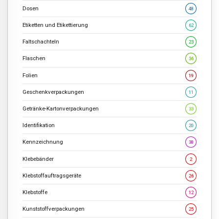
Dosen
48
Etiketten und Etikettierung
62
Faltschachteln
23
Flaschen
36
Folien
19
Geschenkverpackungen
11
Getränke-Kartonverpackungen
33
Identifikation
20
Kennzeichnung
38
Klebebänder
2
Klebstoffauftragsgeräte
26
Klebstoffe
12
Kunststoffverpackungen
25