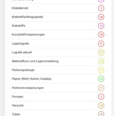
Klebebänder
2
Klebstoffauftragsgeräte
26
Klebstoffe
12
Kunststoffverpackungen
25
Lagerlogistik
11
Logistik aktuell
57
Materialfluss und Lagerverwaltung
33
Packungsdesign
16
Papier, (Well-) Karton, Displays
12
Portionenverpackungen
11
Pumpen
2
Sensorik
14
Tuben
10