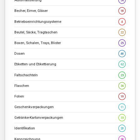
Automatisierung
56
Becher, Eimer, Gläser
18
Betriebseinrichtungssysteme
4
Beutel, Säcke, Tragtaschen
22
Boxen, Schalen, Trays, Blister
25
Dosen
48
Etiketten und Etikettierung
62
Faltschachteln
23
Flaschen
36
Folien
19
Geschenkverpackungen
11
Getränke-Kartonverpackungen
33
Identifikation
20
Kennzeichnung
38