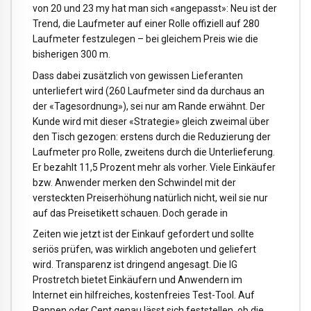
von 20 und 23 my hat man sich «angepasst»: Neu ist der
Trend, die Laufmeter auf einer Rolle offiziell auf 280
Laufmeter festzulegen – bei gleichem Preis wie die
bisherigen 300 m.
Dass dabei zusätzlich von gewissen Lieferanten
unterliefert wird (260 Laufmeter sind da durchaus an
der «Tagesordnung»), sei nur am Rande erwähnt. Der
Kunde wird mit dieser «Strategie» gleich zweimal über
den Tisch gezogen: erstens durch die Reduzierung der
Laufmeter pro Rolle, zweitens durch die Unterlieferung.
Er bezahlt 11,5 Prozent mehr als vorher. Viele Einkäufer
bzw. Anwender merken den Schwindel mit der
versteckten Preiserhöhung natürlich nicht, weil sie nur
auf das Preisetikett schauen. Doch gerade in
Zeiten wie jetzt ist der Einkauf gefordert und sollte
seriös prüfen, was wirklich angeboten und geliefert
wird. Transparenz ist dringend angesagt. Die IG
Prostretch bietet Einkäufern und Anwendern im
Internet ein hilfreiches, kostenfreies Test-Tool. Auf
Rappen oder Cent genau lässt sich feststellen, ob die