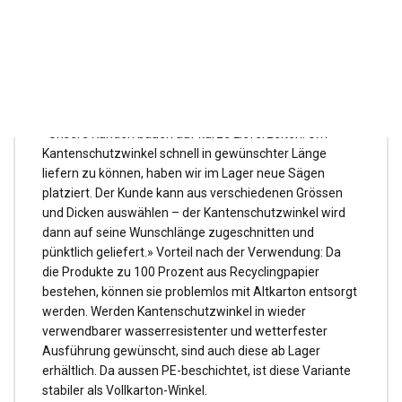
Vollkarton- und wasserfeste Kantenschutzwinkel sind in
3-5 mm Dicke und 50-2’400 mm Länge ab Lager
lieferbar. Längere
Produkte (bis 6’000 mm) werden auf Kundenwunsch
zugeschnitten. Geschäftsführer Manuel Seitz erläutert:
«Unsere Kunden bauen auf kurze Lieferzeiten. Um
Kantenschutzwinkel schnell in gewünschter Länge
liefern zu können, haben wir im Lager neue Sägen
platziert. Der Kunde kann aus verschiedenen Grössen
und Dicken auswählen – der Kantenschutzwinkel wird
dann auf seine Wunschlänge zugeschnitten und
pünktlich geliefert.» Vorteil nach der Verwendung: Da
die Produkte zu 100 Prozent aus Recyclingpapier
bestehen, können sie problemlos mit Altkarton entsorgt
werden. Werden Kantenschutzwinkel in wieder
verwendbarer wasserresistenter und wetterfester
Ausführung gewünscht, sind auch diese ab Lager
erhältlich. Da aussen PE-beschichtet, ist diese Variante
stabiler als Vollkarton-Winkel.