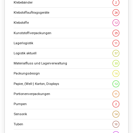
Klebebänder
2
Klebstoffauftragsgeräte
26
Klebstoffe
12
Kunststoffverpackungen
25
Lagerlogistik
11
Logistik aktuell
57
Materialfluss und Lagerverwaltung
33
Packungsdesign
16
Papier, (Well-) Karton, Displays
12
Portionenverpackungen
11
Pumpen
2
Sensorik
14
Tuben
10