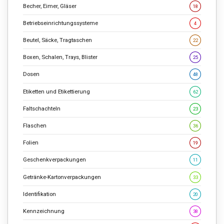
Becher, Eimer, Gläser
18
Betriebseinrichtungssysteme
4
Beutel, Säcke, Tragtaschen
22
Boxen, Schalen, Trays, Blister
25
Dosen
48
Etiketten und Etikettierung
62
Faltschachteln
23
Flaschen
36
Folien
19
Geschenkverpackungen
11
Getränke-Kartonverpackungen
33
Identifikation
20
Kennzeichnung
38