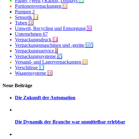
Papier, (Well-) Karton, Displays
12
Portionenverpackungen
11
Pumpen
2
Sensorik
14
Tuben
10
Umwelt, Recycling und Entsorgung
36
Unternehmen
67
Verpackungsdruck
14
Verpackungsmaschinen und -geräte
105
Verpackungsservice
4
Verpackungssysteme
45
Versand- und Lagerverpackungen
69
Verschlüsse
13
Waagensysteme
16
Neue Beiträge
Die Zukunft der Automation
Die Dynamik der Branche war unmittelbar erlebbar