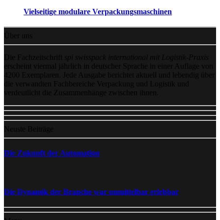
Vielseitige modulare Verpackungsmaschinen
Über uns
Die Fachzeitschrift
spi swisspack international mit Logistik-Praxis
erscheint viermal jährlich in deutscher Sprache in einer Auflage von
4200 Exemplaren. Jede Ausgabe berichtet aktuell und lebendig über
die verwandten Fachbereiche Verpackung und Logistik und
verdeutlicht die Zusammenhänge zwischen ihnen.
Neuste Beiträge
Die Zukunft der Automation
Die Dynamik der Branche war unmittelbar erlebbar