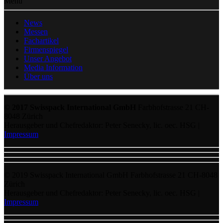
Menu
News
Messen
Fachartikel
Firmenspiegel
Unser Angebot
Media Information
Über uns
© 2017 Swisspack International GmbH
Farbhofstrasse 21 CH-
8048 Zürich
Herausgeber und Chefredaktor: Peter Senecky, lic. oec. HSG |
Impressum
© 2019 Swisspack International GmbH Farbhofstrasse 21 CH-8048
Zürich
Herausgeber und Chefredaktor: Peter Senecky, lic. oec. HSG |
Impressum