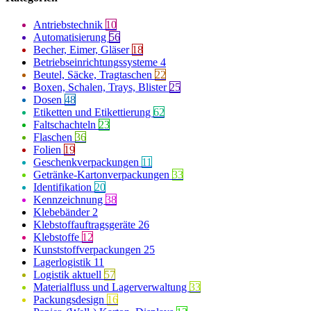
Antriebstechnik
10
Automatisierung
56
Becher, Eimer, Gläser
18
Betriebseinrichtungssysteme
4
Beutel, Säcke, Tragtaschen
22
Boxen, Schalen, Trays, Blister
25
Dosen
48
Etiketten und Etikettierung
62
Faltschachteln
23
Flaschen
36
Folien
19
Geschenkverpackungen
11
Getränke-Kartonverpackungen
33
Identifikation
20
Kennzeichnung
38
Klebebänder
2
Klebstoffauftragsgeräte
26
Klebstoffe
12
Kunststoffverpackungen
25
Lagerlogistik
11
Logistik aktuell
57
Materialfluss und Lagerverwaltung
33
Packungsdesign
16