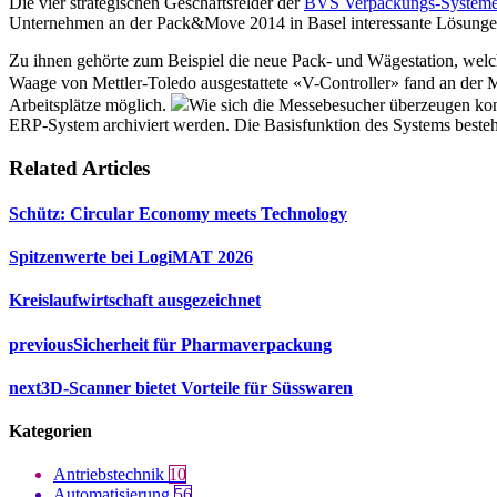
Die vier strategischen Geschäftsfelder der
BVS Verpackungs-System
Unternehmen an der Pack&Move 2014 in Basel interessante Lösungen
Zu ihnen gehörte zum Beispiel die neue Pack- und Wägestation, welch
Waage von Mettler-Toledo ausgestattete «V-Controller» fand an der 
Arbeitsplätze möglich.
Wie sich die Messebesucher überzeugen konn
ERP-System archiviert werden. Die Basisfunktion des Systems beste
Related Articles
Schütz: Circular Economy meets Technology
Spitzenwerte bei LogiMAT 2026
Kreislaufwirtschaft ausgezeichnet
previous
Sicherheit für Pharmaverpackung
next
3D-Scanner bietet Vorteile für Süsswaren
Kategorien
Antriebstechnik
10
Automatisierung
56