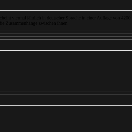
cheint viermal jährlich in deutscher Sprache in einer Auflage von 4200
 die Zusammenhänge zwischen ihnen.