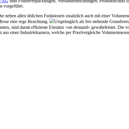
e AG
sind Folienverpackungen, Versandeinrichtungen, Produktschutz un
 vorgeführt.
e neben allen üblichen Funktionen zusätzlich auch mit einer Volumener
Messe eine rege Beachtung.
Ursprünglich als frei stehende Grundvers
ten, sind damit effiziente Einsätze «on demand» gewährleistet. Die v
ht aus einer Industriekamera, welche per Pixelvergleiche Volumenmes