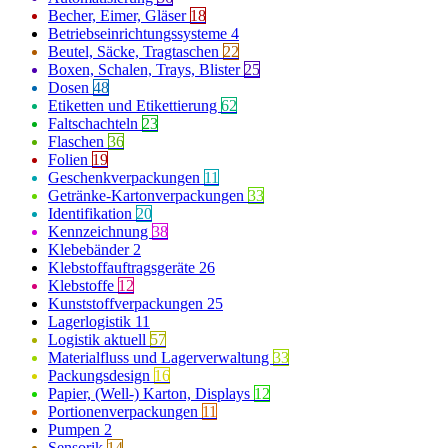
Becher, Eimer, Gläser
18
Betriebseinrichtungssysteme
4
Beutel, Säcke, Tragtaschen
22
Boxen, Schalen, Trays, Blister
25
Dosen
48
Etiketten und Etikettierung
62
Faltschachteln
23
Flaschen
36
Folien
19
Geschenkverpackungen
11
Getränke-Kartonverpackungen
33
Identifikation
20
Kennzeichnung
38
Klebebänder
2
Klebstoffauftragsgeräte
26
Klebstoffe
12
Kunststoffverpackungen
25
Lagerlogistik
11
Logistik aktuell
57
Materialfluss und Lagerverwaltung
33
Packungsdesign
16
Papier, (Well-) Karton, Displays
12
Portionenverpackungen
11
Pumpen
2
Sensorik
14