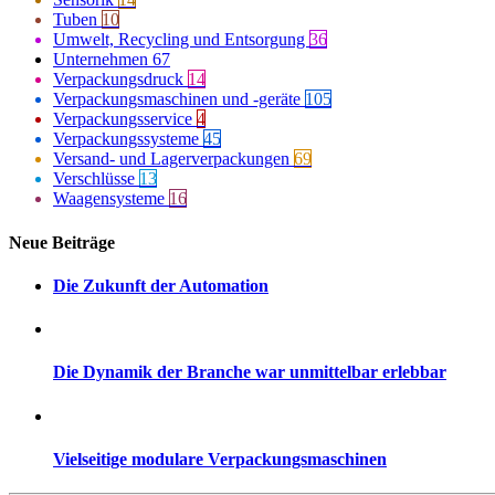
Tuben
10
Umwelt, Recycling und Entsorgung
36
Unternehmen
67
Verpackungsdruck
14
Verpackungsmaschinen und -geräte
105
Verpackungsservice
4
Verpackungssysteme
45
Versand- und Lagerverpackungen
69
Verschlüsse
13
Waagensysteme
16
Neue Beiträge
Die Zukunft der Automation
Die Dynamik der Branche war unmittelbar erlebbar
Vielseitige modulare Verpackungsmaschinen