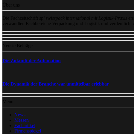
Über uns
Die Fachzeitschrift
spi swisspack international mit Logistik-Praxis
ers
verwandten Fachbereiche Verpackung und Logistik und verdeutlicht
Neuste Beiträge
Die Zukunft der Automation
Die Dynamik der Branche war unmittelbar erlebbar
Menu
News
Messen
Fachartikel
Firmenspiegel