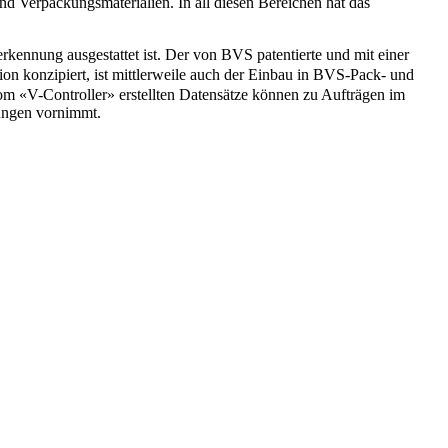
d Verpackungsmaterialien. In all diesen Bereichen hat das
kennung ausgestattet ist. Der von BVS patentierte und mit einer
ion konzipiert, ist mittlerweile auch der Einbau in BVS-Pack- und
om «V-Controller» erstellten Datensätze können zu Aufträgen im
sungen vornimmt.