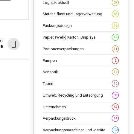
Logistik aktuell
57
Materialfluss und Lagerverwaltung
33
Packungsdesign
16
Papier, (Well-) Karton, Displays
12
XT
ge
Portionenverpackungen
11
Pumpen
2
Sensorik
14
Tuben
10
Umwelt, Recycling und Entsorgung
36
Unternehmen
67
Verpackungsdruck
14
Verpackungsmaschinen und -geräte
105