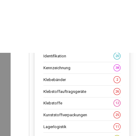
Flaschen
36
Folien
19
Geschenkverpackungen
11
Getränke-Kartonverpackungen
33
Identifikation
20
Kennzeichnung
38
Klebebänder
2
Klebstoffauftragsgeräte
26
Klebstoffe
12
Kunststoffverpackungen
25
Lagerlogistik
11