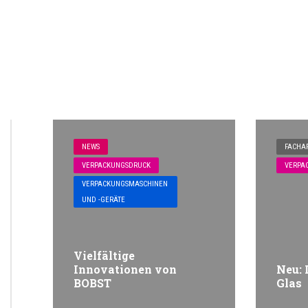
Related Articles
NEWS
FACHAR
VERPACKUNGSDRUCK
VERPA
VERPACKUNGSMASCHINEN
UND -GERÄTE
Vielfältige
Innovationen von
Neu: 
BOBST
Glas