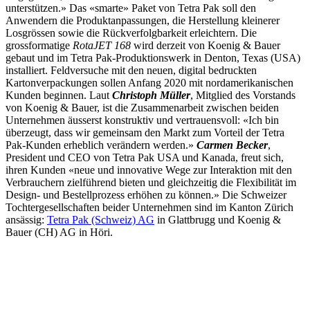
unterstützen.» Das «smarte» Paket von Tetra Pak soll den
Anwendern die Produktanpassungen, die Herstellung kleinerer
Losgrössen sowie die Rückverfolgbarkeit erleichtern.
Die
grossformatige
RotaJET 168
wird derzeit von Koenig & Bauer
gebaut und im Tetra Pak-Produktionswerk in Denton, Texas (USA)
installiert. Feldversuche mit den neuen, digital bedruckten
Kartonverpackungen sollen Anfang 2020 mit nordamerikanischen
Kunden beginnen. Laut
Christoph Müller
, Mitglied des Vorstands
von Koenig & Bauer, ist die Zusammenarbeit zwischen beiden
Unternehmen äusserst konstruktiv und vertrauensvoll: «Ich bin
überzeugt, dass wir gemeinsam den Markt zum Vorteil der Tetra
Pak-Kunden erheblich verändern werden.»
Carmen Becker
,
President und CEO von Tetra Pak USA und Kanada, freut sich,
ihren Kunden «neue und innovative Wege zur Interaktion mit den
Verbrauchern zielführend bieten und gleichzeitig die Flexibilität im
Design- und Bestellprozess erhöhen zu können.» Die Schweizer
Tochtergesellschaften beider Unternehmen sind im Kanton Zürich
ansässig:
Tetra Pak (Schweiz) AG
in Glattbrugg und Koenig &
Bauer (CH) AG in Höri.