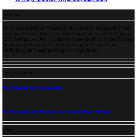
Über uns
Die Fachzeitschrift
spi swisspack international mit Logistik-Praxis
erscheint viermal jährlich in deutscher Sprache in einer Auflage von
4200 Exemplaren. Jede Ausgabe berichtet aktuell und lebendig über
die verwandten Fachbereiche Verpackung und Logistik und
verdeutlicht die Zusammenhänge zwischen ihnen.
Neuste Beiträge
Die Zukunft der Automation
Die Dynamik der Branche war unmittelbar erlebbar
Menu