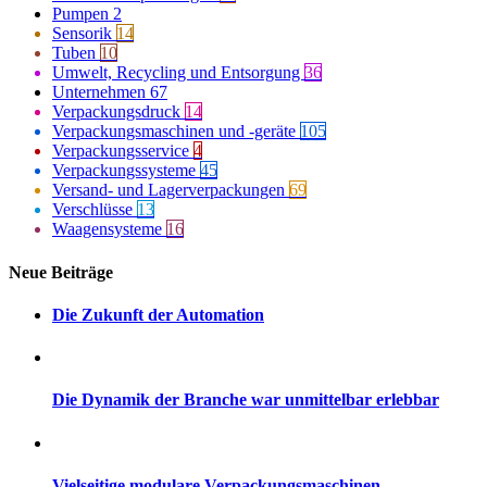
Pumpen
2
Sensorik
14
Tuben
10
Umwelt, Recycling und Entsorgung
36
Unternehmen
67
Verpackungsdruck
14
Verpackungsmaschinen und -geräte
105
Verpackungsservice
4
Verpackungssysteme
45
Versand- und Lagerverpackungen
69
Verschlüsse
13
Waagensysteme
16
Neue Beiträge
Die Zukunft der Automation
Die Dynamik der Branche war unmittelbar erlebbar
Vielseitige modulare Verpackungsmaschinen