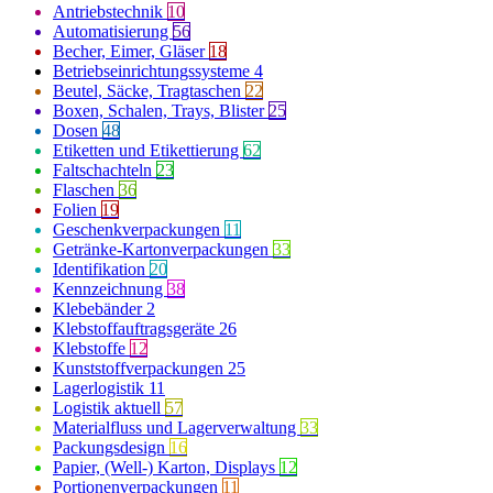
Antriebstechnik
10
Automatisierung
56
Becher, Eimer, Gläser
18
Betriebseinrichtungssysteme
4
Beutel, Säcke, Tragtaschen
22
Boxen, Schalen, Trays, Blister
25
Dosen
48
Etiketten und Etikettierung
62
Faltschachteln
23
Flaschen
36
Folien
19
Geschenkverpackungen
11
Getränke-Kartonverpackungen
33
Identifikation
20
Kennzeichnung
38
Klebebänder
2
Klebstoffauftragsgeräte
26
Klebstoffe
12
Kunststoffverpackungen
25
Lagerlogistik
11
Logistik aktuell
57
Materialfluss und Lagerverwaltung
33
Packungsdesign
16
Papier, (Well-) Karton, Displays
12
Portionenverpackungen
11