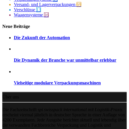
Versand- und Lagerverpackungen
69
Verschlüsse
13
Waagensysteme
16
Neue Beiträge
Die Zukunft der Automation
Die Dynamik der Branche war unmittelbar erlebbar
Vielseitige modulare Verpackungsmaschinen
Über uns
Die Fachzeitschrift
spi swisspack international mit Logistik-Praxis
erscheint viermal jährlich in deutscher Sprache in einer Auflage von
4200 Exemplaren. Jede Ausgabe berichtet aktuell und lebendig über
die verwandten Fachbereiche Verpackung und Logistik und