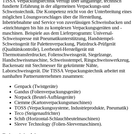
TISSA Verpackungstechnik verfügt über langjährige, technisch
fundierte Erfahrung in der allgemeinen Verpackungs-und
Schweisstechnik. Die Kompetenz reicht von der Unterbreitung eines
möglichen Lösungsvorschlages über die Herstellung,
Inbetriebnahme und Service von zuverlässigen Schweissbacken und
-einrichtungen bis hin zu komplexen Verpackungsgeräten und -
maschinen. Beispiele aus dem Lieferprogramm: Universal-
Schweisspresse mit Pneumatikunterstützung, Handstempel-
Schweissgerät für Palettenverpackung, Platzdruck-Prüfgerät
(Qualitätskontrolle), Leerbeutel-Herstellgerät mit
Thermotransferdrucker, Folienschweissgerät, Siegelzange,
Handschweissmaschine, Schweissstempel, Ringschweisswerkzeug,
Backensatz mit Stechmesser für gekrümmte Nähte,
Laborschweissgerät. Die TISSA Verpackungstechnik arbeitet mit
namhaften Partnerunternehmen zusammen:
Genpack (Twistgeräte)
Gandus (Folienverpackungsgeräte)
Norpack (Beutel-Aufblasgeräte)
Ciemme (Kartonverpackungsmaschinen)
TOSS (Verpackungssysteme, Industrieprodukte, Pneumatik)
Teco (Steigenaufrichter)
Schib (Horizontal-Schlauchbeutelmaschinen)
Sleeve Technology (Folien-Sleevemaschinen).