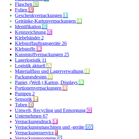
Flaschen
36
Folien
19
Geschenkverpackungen
11
Getränke-Kartonverpackungen
33
Identifikation
20
Kennzeichnung
38
Klebebänder
2
Klebstoffauftragsgeräte
26
Klebstoffe
12
Kunststoffverpackungen
25
Lagerlogistik
11
Logistik aktuell
57
Materialfluss und Lagerverwaltung
33
Packungsdesign
16
Papier, (Well-) Karton, Displays
12
Portionenverpackungen
11
Pumpen
2
Sensorik
14
Tuben
10
Umwelt, Recycling und Entsorgung
36
Unternehmen
67
Verpackungsdruck
14
Verpackungsmaschinen und -geräte
105
Verpackungsservice
4
Verpackungssysteme
45