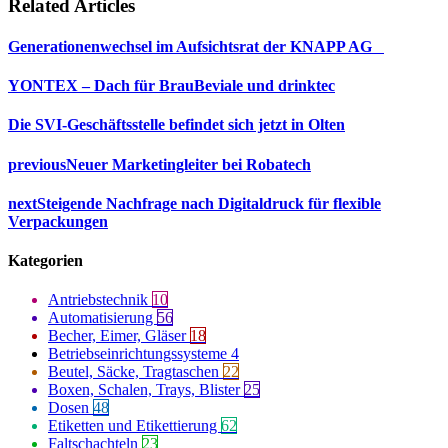
Related Articles
Generationenwechsel im Aufsichtsrat der KNAPP AG
YONTEX – Dach für BrauBeviale und drinktec
Die SVI-Geschäftsstelle befindet sich jetzt in Olten
previous
Neuer Marketingleiter bei Robatech
next
Steigende Nachfrage nach Digitaldruck für flexible
Verpackungen
Kategorien
Antriebstechnik
10
Automatisierung
56
Becher, Eimer, Gläser
18
Betriebseinrichtungssysteme
4
Beutel, Säcke, Tragtaschen
22
Boxen, Schalen, Trays, Blister
25
Dosen
48
Etiketten und Etikettierung
62
Faltschachteln
23