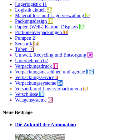
Lagerlogistik
11
Logistik aktuell
57
Materialfluss und Lagerverwaltung
33
Packungsdesign
16
Papier, (Well-) Karton, Displays
12
Portionenverpackungen
11
Pumpen
2
Sensorik
14
Tuben
10
Umwelt, Recycling und Entsorgung
36
Unternehmen
67
Verpackungsdruck
14
Verpackungsmaschinen und -geräte
105
Verpackungsservice
4
Verpackungssysteme
45
Versand- und Lagerverpackungen
69
Verschlüsse
13
Waagensysteme
16
Neue Beiträge
Die Zukunft der Automation