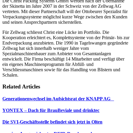
Die Christ Packing Systems GmbH werden nach der Übernahme
der Skinetta im Jahre 2007 in der Schweiz von der Zellwag AG
vertreten. Mit dieser Partnerschaft will der Ottobeurer Spezialist für
Verpackungssysteme möglichst kurze Wege zwischen den Kunden
und seinen Ansprechpartnern sicherstellen.
Für Zellwag schliesst Christ eine Lücke im Portfolio. Die
Kooperation erleichtert es, Komplettsysteme von der Primär- bis zur
Endverpackung anzubieten. Die 1990 in Tagelswangen gegründete
Zellwag hat sich innerhalb weniger Jahre vom
Spezialmaschinenbauer zum Anbieter von Gesamtanlagen
entwickelt. Die Firma beschäftigt 14 Mitarbeiter und verfügt über
ein eigenes Maschinenprogramm für Abfüll- und
Verschliessmaschinen sowie für das Handling von Blistern und
Schalen.
Related Articles
Generationenwechsel im Aufsichtsrat der KNAPP AG
YONTEX – Dach für BrauBeviale und drinktec
Die SVI-Geschäftsstelle befindet sich jetzt in Olten