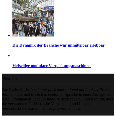
Die Dynamik der Branche war unmittelbar erlebbar
Vielseitige modulare Verpackungsmaschinen
Über uns
Die Fachzeitschrift
spi swisspack international mit Logistik-Praxis
erscheint viermal jährlich in deutscher Sprache in einer Auflage von
4200 Exemplaren. Jede Ausgabe berichtet aktuell und lebendig über
die verwandten Fachbereiche Verpackung und Logistik und
verdeutlicht die Zusammenhänge zwischen ihnen.