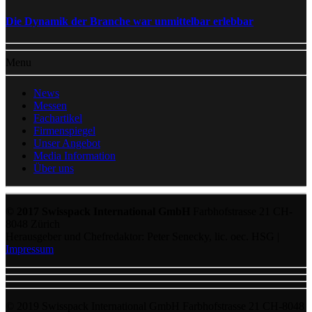
Die Dynamik der Branche war unmittelbar erlebbar
Menu
News
Messen
Fachartikel
Firmenspiegel
Unser Angebot
Media Information
Über uns
© 2017 Swisspack International GmbH
Farbhofstrasse 21 CH-
8048 Zürich
Herausgeber und Chefredaktor: Peter Senecky, lic. oec. HSG |
Impressum
© 2019 Swisspack International GmbH Farbhofstrasse 21 CH-8048