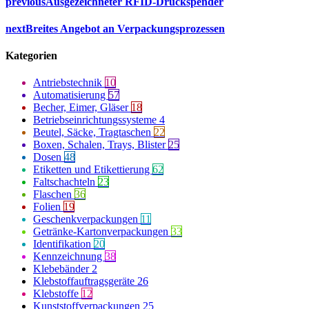
previous
Ausgezeichneter RFID-Druckspender
next
Breites Angebot an Verpackungsprozessen
Kategorien
Antriebstechnik
10
Automatisierung
57
Becher, Eimer, Gläser
18
Betriebseinrichtungssysteme
4
Beutel, Säcke, Tragtaschen
22
Boxen, Schalen, Trays, Blister
25
Dosen
48
Etiketten und Etikettierung
62
Faltschachteln
23
Flaschen
36
Folien
19
Geschenkverpackungen
11
Getränke-Kartonverpackungen
33
Identifikation
20
Kennzeichnung
38
Klebebänder
2
Klebstoffauftragsgeräte
26
Klebstoffe
12
Kunststoffverpackungen
25