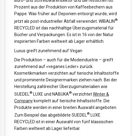
Büro- und Schreibwarensektor und die restlichen 60
Prozent aus der Produktion von Kaffeebechern aus
Pappe. Was früher auf Deponien entsorgt wurde, wird
®
jetzt als post-industrieller Abfall verwendet. WIBALIN
RECYCLED ist das nachhaltige Überzugsmaterial für
Bücher und Verpackungen. Es ist in 16 von der Natur
inspirierten Farben weltweit ab Lager erhältlich.
Luxus greift zunehmend auf Vegan
Die Produktion – auch für die Modeindustrie – greift
zunehmend auf «veganes Leder» zurück.
Kosmetikmarken verzichten auf tierische Inhaltsstoffe
und prominente Designermarken ziehen nach. Bei der
Herstellung zahlreicher Überzugsmaterialien wie
®
®
SUEDEL
LUXE und NABUKA
verzichtet
Winter &
Company
komplett auf tierische Inhaltsstoffe. Die
Produkte werden in einer breiten Auswahl angeboten.
®
Zum Beispiel das abgebildete SUEDEL
LUXE
RECYCLED ist in einer Auswahl von fünf klassischen
Farben weltweit ab Lager lieferbar.