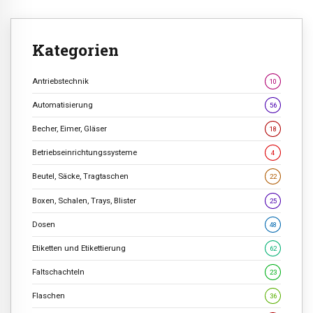
Kategorien
Antriebstechnik
10
Automatisierung
56
Becher, Eimer, Gläser
18
Betriebseinrichtungssysteme
4
Beutel, Säcke, Tragtaschen
22
Boxen, Schalen, Trays, Blister
25
Dosen
48
Etiketten und Etikettierung
62
Faltschachteln
23
Flaschen
36