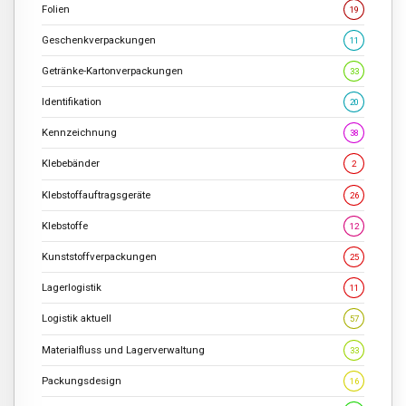
Folien
19
Geschenkverpackungen
11
Getränke-Kartonverpackungen
33
Identifikation
20
Kennzeichnung
38
Klebebänder
2
Klebstoffauftragsgeräte
26
Klebstoffe
12
Kunststoffverpackungen
25
Lagerlogistik
11
Logistik aktuell
57
Materialfluss und Lagerverwaltung
33
Packungsdesign
16