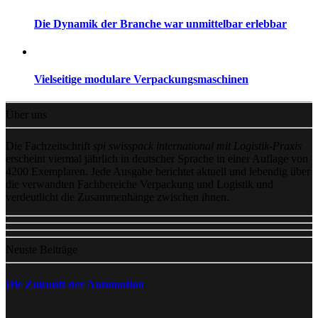
Die Dynamik der Branche war unmittelbar erlebbar
Vielseitige modulare Verpackungsmaschinen
Über uns
Die Fachzeitschrift
spi swisspack international mit Logistik-Praxis
erscheint viermal jährlich in deutscher Sprache in einer Auflage von
4200 Exemplaren. Jede Ausgabe berichtet aktuell und lebendig über
die verwandten Fachbereiche Verpackung und Logistik und
verdeutlicht die Zusammenhänge zwischen ihnen.
Neuste Beiträge
Die Zukunft der Automation