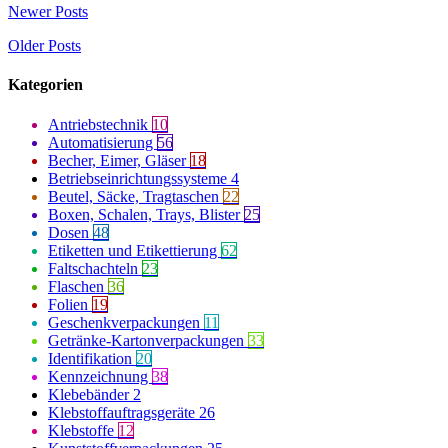
Newer Posts
Older Posts
Kategorien
Antriebstechnik
10
Automatisierung
56
Becher, Eimer, Gläser
18
Betriebseinrichtungssysteme
4
Beutel, Säcke, Tragtaschen
22
Boxen, Schalen, Trays, Blister
25
Dosen
48
Etiketten und Etikettierung
62
Faltschachteln
23
Flaschen
36
Folien
19
Geschenkverpackungen
11
Getränke-Kartonverpackungen
33
Identifikation
20
Kennzeichnung
38
Klebebänder
2
Klebstoffauftragsgeräte
26
Klebstoffe
12