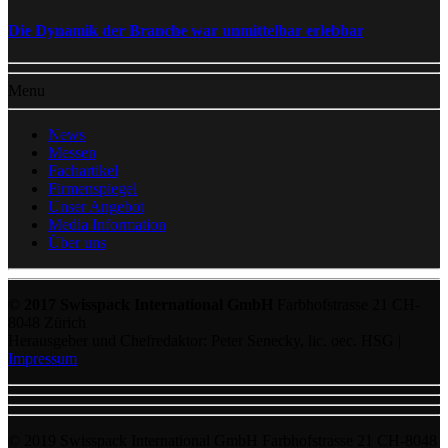
Die Dynamik der Branche war unmittelbar erlebbar
Menu
News
Messen
Fachartikel
Firmenspiegel
Unser Angebot
Media Information
Über uns
© 2017 Swisspack International GmbH
Farbhofstrasse 21 CH-
8048 Zürich
Herausgeber und Chefredaktor: Peter Senecky, lic. oec. HSG |
Impressum
© 2019 Swisspack International GmbH Farbhofstrasse 21 CH-8048