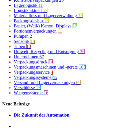
Kunststoffverpackungen
25
Lagerlogistik
11
Logistik aktuell
57
Materialfluss und Lagerverwaltung
33
Packungsdesign
16
Papier, (Well-) Karton, Displays
12
Portionenverpackungen
11
Pumpen
2
Sensorik
14
Tuben
10
Umwelt, Recycling und Entsorgung
36
Unternehmen
67
Verpackungsdruck
14
Verpackungsmaschinen und -geräte
105
Verpackungsservice
4
Verpackungssysteme
45
Versand- und Lagerverpackungen
69
Verschlüsse
13
Waagensysteme
16
Neue Beiträge
Die Zukunft der Automation