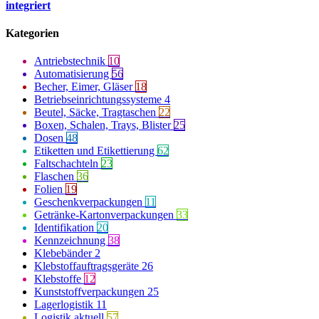
integriert
Kategorien
Antriebstechnik
10
Automatisierung
56
Becher, Eimer, Gläser
18
Betriebseinrichtungssysteme
4
Beutel, Säcke, Tragtaschen
22
Boxen, Schalen, Trays, Blister
25
Dosen
48
Etiketten und Etikettierung
62
Faltschachteln
23
Flaschen
36
Folien
19
Geschenkverpackungen
11
Getränke-Kartonverpackungen
33
Identifikation
20
Kennzeichnung
38
Klebebänder
2
Klebstoffauftragsgeräte
26
Klebstoffe
12
Kunststoffverpackungen
25
Lagerlogistik
11
Logistik aktuell
57