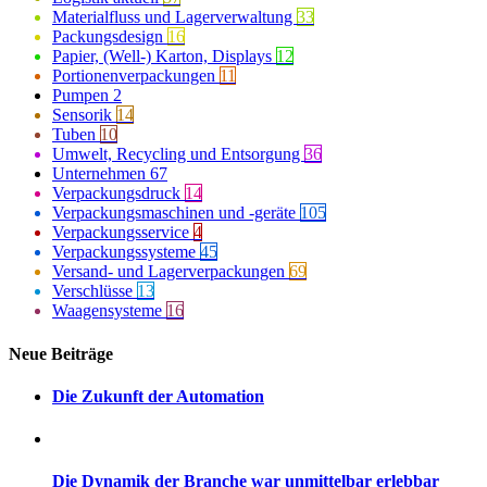
Materialfluss und Lagerverwaltung
33
Packungsdesign
16
Papier, (Well-) Karton, Displays
12
Portionenverpackungen
11
Pumpen
2
Sensorik
14
Tuben
10
Umwelt, Recycling und Entsorgung
36
Unternehmen
67
Verpackungsdruck
14
Verpackungsmaschinen und -geräte
105
Verpackungsservice
4
Verpackungssysteme
45
Versand- und Lagerverpackungen
69
Verschlüsse
13
Waagensysteme
16
Neue Beiträge
Die Zukunft der Automation
Die Dynamik der Branche war unmittelbar erlebbar