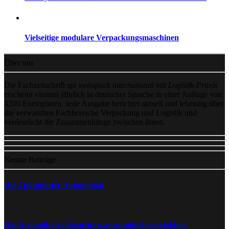
Vielseitige modulare Verpackungsmaschinen
Über uns
Die Fachzeitschrift
spi swisspack international mit Logistik-Praxis
erscheint viermal jährlich in deutscher Sprache in einer Auflage von
4200 Exemplaren. Jede Ausgabe berichtet aktuell und lebendig über
die verwandten Fachbereiche Verpackung und Logistik und
verdeutlicht die Zusammenhänge zwischen ihnen.
Neuste Beiträge
Die Zukunft der Automation
Die Dynamik der Branche war unmittelbar erlebbar