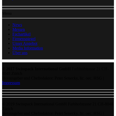
Menu
News
Messen
Fachartikel
Firmenspiegel
Unser Angebot
Media Information
Über uns
© 2017 Swisspack International GmbH
Farbhofstrasse 21 CH-
8048 Zürich
Herausgeber und Chefredaktor: Peter Senecky, lic. oec. HSG |
Impressum
© 2019 Swisspack International GmbH Farbhofstrasse 21 CH-8048
Zürich
Herausgeber und Chefredaktor: Peter Senecky, lic. oec. HSG |