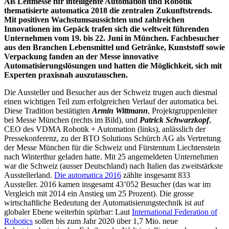
Als Leitmesse für intelligente Automation und Robotik
thematisierte automatica 2018 die zentralen Zukunftstrends.
Mit positiven Wachstumsaussichten und zahlreichen
Innovationen im Gepäck trafen sich die weltweit führenden
Unternehmen vom 19. bis 22. Juni in München. Fachbesucher
aus den Branchen Lebensmittel und Getränke, Kunststoff sowie
Verpackung fanden an der Messe innovative
Automatisierungslösungen und hatten die Möglichkeit, sich mit
Experten praxisnah auszutauschen.
Die Aussteller und Besucher aus der Schweiz trugen auch diesmal
einen wichtigen Teil zum erfolgreichen Verlauf der automatica bei.
Diese Tradition bestätigten
Armin Wittmann
, Projektgruppenleiter
bei Messe München (rechts im Bild), und
Patrick Schwarzkopf
,
CEO des VDMA Robotik + Automation (links), anlässlich der
Pressekonferenz, zu der BTO Solutions Schürch AG als Vertretung
der Messe München für die Schweiz und Fürstentum Liechtenstein
nach Winterthur geladen hatte. Mit 25 angemeldeten Unternehmen
war die Schweiz (ausser Deutschland) nach Italien das zweitstärkste
Ausstellerland.
Die automatica 2016
zählte insgesamt 833
Aussteller. 2016 kamen insgesamt 43’052 Besucher (das war im
Vergleich mit 2014 ein Anstieg um 25 Prozent). Die grosse
wirtschaftliche Bedeutung der Automatisierungstechnik ist auf
globaler Ebene weiterhin spürbar: Laut
International Federation of
Robotics
sollen bis zum Jahr 2020 über 1,7 Mio. neue