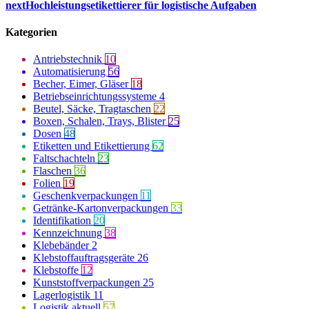
next
Hochleistungsetikettierer für logistische Aufgaben
Kategorien
Antriebstechnik
10
Automatisierung
56
Becher, Eimer, Gläser
18
Betriebseinrichtungssysteme
4
Beutel, Säcke, Tragtaschen
22
Boxen, Schalen, Trays, Blister
25
Dosen
48
Etiketten und Etikettierung
62
Faltschachteln
23
Flaschen
36
Folien
19
Geschenkverpackungen
11
Getränke-Kartonverpackungen
33
Identifikation
20
Kennzeichnung
38
Klebebänder
2
Klebstoffauftragsgeräte
26
Klebstoffe
12
Kunststoffverpackungen
25
Lagerlogistik
11
Logistik aktuell
57