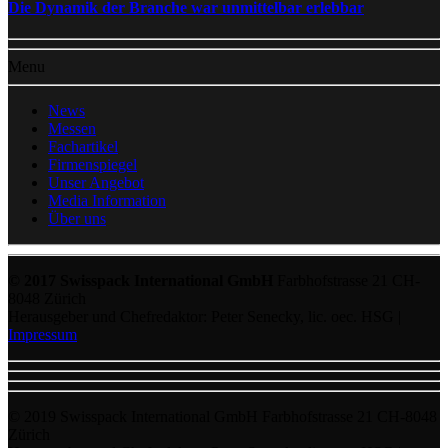
Die Dynamik der Branche war unmittelbar erlebbar
Menu
News
Messen
Fachartikel
Firmenspiegel
Unser Angebot
Media Information
Über uns
© 2017 Swisspack International GmbH
Farbhofstrasse 21 CH-
8048 Zürich
Herausgeber und Chefredaktor: Peter Senecky, lic. oec. HSG |
Impressum
© 2019 Swisspack International GmbH Farbhofstrasse 21 CH-8048
Zürich