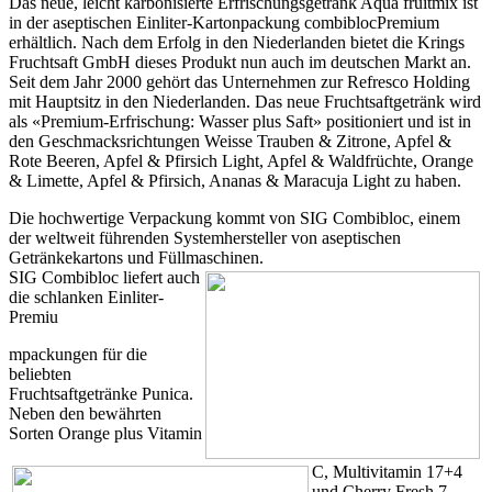
Das neue, leicht karbonisierte Erfrischungsgetränk Aqua fruitmix ist
in der aseptischen Einliter-Kartonpackung combiblocPremium
erhältlich. Nach dem Erfolg in den Niederlanden bietet die Krings
Fruchtsaft GmbH dieses Produkt nun auch im deutschen Markt an.
Seit dem Jahr 2000 gehört das Unternehmen zur Refresco Holding
mit Hauptsitz in den Niederlanden. Das neue Fruchtsaftgetränk wird
als «Premium-Erfrischung: Wasser plus Saft» positioniert und ist in
den Geschmacksrichtungen Weisse Trauben & Zitrone, Apfel &
Rote Beeren, Apfel & Pfirsich Light, Apfel & Waldfrüchte, Orange
& Limette, Apfel & Pfirsich, Ananas & Maracuja Light zu haben.
Die hochwertige Verpackung kommt von SIG Combibloc, einem
der weltweit führenden Systemhersteller von aseptischen
Getränkekartons und Füllmaschinen.
SIG Combibloc liefert auch
die schlanken Einliter-
Premiu
mpackungen für die
beliebten
Fruchtsaftgetränke Punica.
Neben den bewährten
Sorten Orange plus Vitamin
C, Multivitamin 17+4
und Cherry Fresh 7