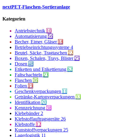
next
PET-Flaschen-Sortieranlage
Kategorien
Antriebstechnik
10
Automatisierung
56
Becher, Eimer, Gläser
18
Betriebseinrichtungssysteme
4
Beutel, Säcke, Tragtaschen
22
Boxen, Schalen, Trays, Blister
25
Dosen
48
Etiketten und Etikettierung
62
Faltschachteln
23
Flaschen
36
Folien
19
Geschenkverpackungen
11
Getränke-Kartonverpackungen
33
Identifikation
20
Kennzeichnung
38
Klebebänder
2
Klebstoffauftragsgeräte
26
Klebstoffe
12
Kunststoffverpackungen
25
Lagerlogistik
11