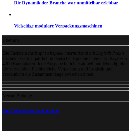
Die Dynamik der Branche war unmittelbar erlebbar
Vielseitige modulare Verpackungsmaschinen
Über uns
Die Fachzeitschrift
spi swisspack international mit Logistik-Praxis
erscheint viermal jährlich in deutscher Sprache in einer Auflage von
4200 Exemplaren. Jede Ausgabe berichtet aktuell und lebendig über
die verwandten Fachbereiche Verpackung und Logistik und
verdeutlicht die Zusammenhänge zwischen ihnen.
Neuste Beiträge
Die Zukunft der Automation