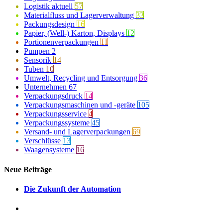
Logistik aktuell
57
Materialfluss und Lagerverwaltung
33
Packungsdesign
16
Papier, (Well-) Karton, Displays
12
Portionenverpackungen
11
Pumpen
2
Sensorik
14
Tuben
10
Umwelt, Recycling und Entsorgung
36
Unternehmen
67
Verpackungsdruck
14
Verpackungsmaschinen und -geräte
105
Verpackungsservice
4
Verpackungssysteme
45
Versand- und Lagerverpackungen
69
Verschlüsse
13
Waagensysteme
16
Neue Beiträge
Die Zukunft der Automation