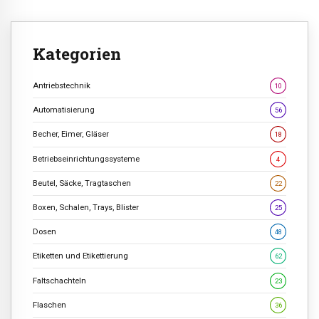
Kategorien
Antriebstechnik
10
Automatisierung
56
Becher, Eimer, Gläser
18
Betriebseinrichtungssysteme
4
Beutel, Säcke, Tragtaschen
22
Boxen, Schalen, Trays, Blister
25
Dosen
48
Etiketten und Etikettierung
62
Faltschachteln
23
Flaschen
36