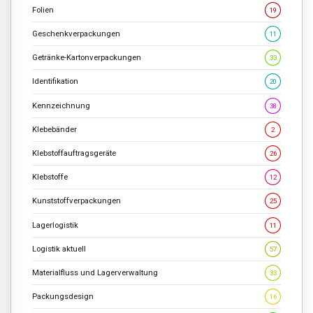
Folien
19
Geschenkverpackungen
11
Getränke-Kartonverpackungen
33
Identifikation
20
Kennzeichnung
38
Klebebänder
2
Klebstoffauftragsgeräte
26
Klebstoffe
12
Kunststoffverpackungen
25
Lagerlogistik
11
Logistik aktuell
57
Materialfluss und Lagerverwaltung
33
Packungsdesign
16